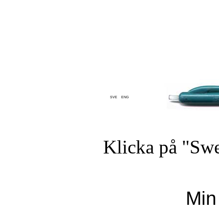
SVE
ENG
Klicka på "
Sw
Min