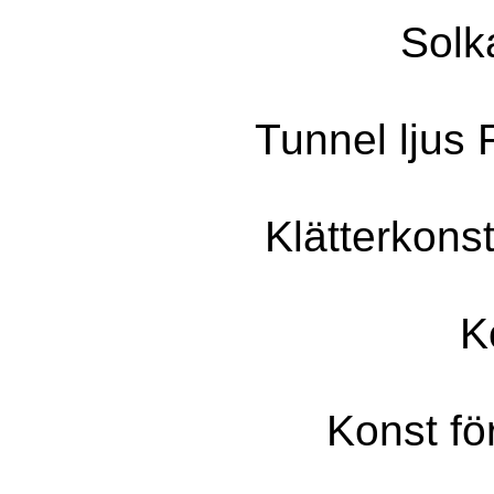
Solk
Tunnel ljus
Klätterkons
K
Konst fö