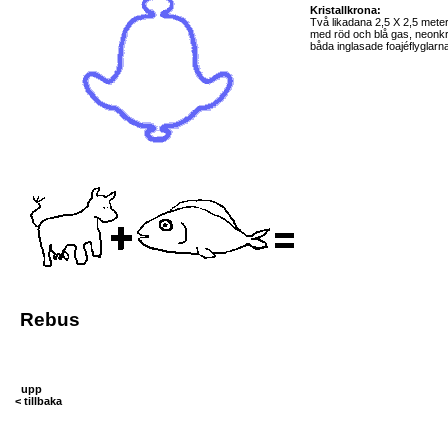
Kristallkrona:
Två likadana 2,5 X 2,5 meter
med röd och blå gas, neonkri
båda inglasade foajéflyglarn
Rebus
upp
< tillbaka