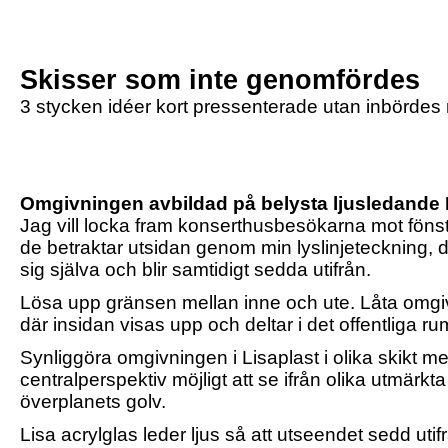
Skisser som inte genomfördes
3 stycken idéer kort pressenterade utan inbördes
Omgivningen avbildad på belysta ljusledande Lis
Jag vill locka fram konserthusbesökarna mot fönstret 
de betraktar utsidan genom min lyslinjeteckning, d
sig själva och blir samtidigt sedda utifrån.
Lösa upp gränsen mellan inne och ute. Låta omgi
där insidan visas upp och deltar i det offentliga 
Synliggöra omgivningen i Lisaplast i olika skikt me
centralperspektiv möjligt att se ifrån olika utmärkt
överplanets golv.
Lisa acrylglas leder ljus så att utseendet sedd u