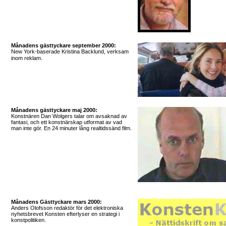
Månadens gästtyckare september 2000:
New York-baserade Kristina Backlund, verksam
inom reklam.
Månadens gästtyckare maj 2000:
Konstnären Dan Wolgers talar om avsaknad av
fantasi, och ett konstnärskap utformat av vad
man inte gör. En 24 minuter lång realtidssänd film.
Månadens Gästtyckare mars 2000:
Anders Olofsson redaktör för det elektroniska
nyhetsbrevet Konsten efterlyser en strategi i
konstpolitiken.